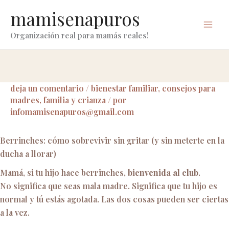
ir
mamisenapuros
al
contenido
Organización real para mamás reales!
deja un comentario
/
bienestar familiar
,
consejos para
madres
,
familia y crianza
/ por
infomamisenapuros@gmail.com
Berrinches: cómo sobrevivir sin gritar (y sin meterte en la
ducha a llorar)
Mamá, si tu hijo hace berrinches,
bienvenida al club
.
No significa que seas mala madre. Significa que tu hijo es
normal y tú estás agotada. Las dos cosas pueden ser ciertas
a la vez.