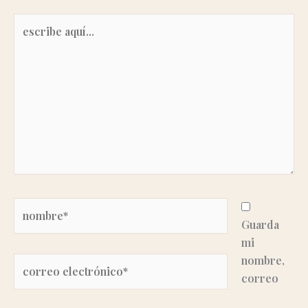
escribe
aquí...
Nombre*
Guarda
mi
nombre,
Correo
correo
electrónico*