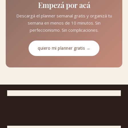
Empezá por acá
Descargá el planner semanal gratis y organizá tu
semana en menos de 10 minutos. Sin
perfeccionismo. Sin complicaciones.
quiero mi planner gratis →