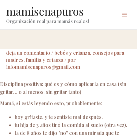
ir
mamisenapuros
al
contenido
Organización real para mamás reales!
deja un comentario
/
bebés y crianza
,
consejos para
madres
,
familia y crianza
/ por
infomamisenapuros@gmail.com
Disciplina positiva: qué es y cómo aplicarla en casa (sin
gritar… o al menos, sin gritar tanto)
Mamá, si estás leyendo esto, probablemente:
hoy gritaste. y te sentiste mal después.
tu hija de 3 años tiró la comida al suelo (otra vez).
la de 8 años te dijo "no" con una mirada que te