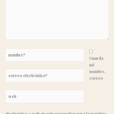
Nombre*
Guarda
mi
nombre,
Correo
correo
electrónico*
Web
electrónico y web en este navegador para la próxima