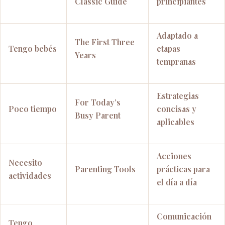
Classic Guide
principiantes
Adaptado a
The First Three
Tengo bebés
etapas
Years
tempranas
Estrategias
For Today’s
Poco tiempo
concisas y
Busy Parent
aplicables
Acciones
Necesito
Parenting Tools
prácticas para
actividades
el día a día
Comunicación
Tengo