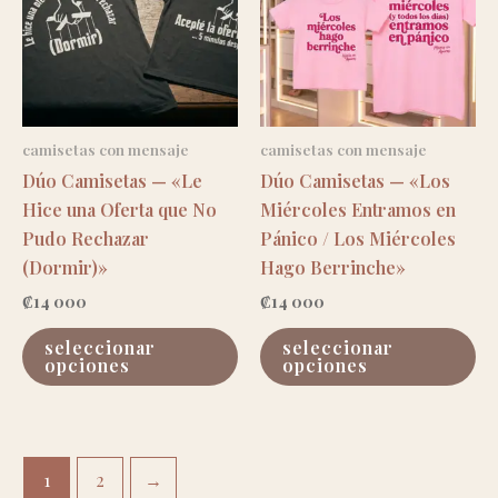
pueden
se
elegir
pu
en
el
la
en
página
la
de
pá
camisetas con mensaje
camisetas con mensaje
producto
de
Dúo Camisetas — «Le
Dúo Camisetas — «Los
pr
Hice una Oferta que No
Miércoles Entramos en
Pudo Rechazar
Pánico / Los Miércoles
(Dormir)»
Hago Berrinche»
₡
14 000
₡
14 000
este
es
seleccionar
seleccionar
producto
pr
opciones
opciones
tiene
ti
múltiples
mú
variantes.
va
las
las
1
2
→