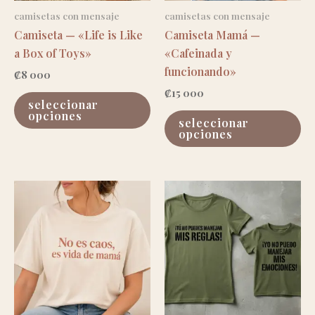
camisetas con mensaje
camisetas con mensaje
Camiseta — «Life is Like
Camiseta Mamá —
a Box of Toys»
«Cafeinada y
funcionando»
₡
8 000
₡
15 000
este
seleccionar
producto
es
opciones
seleccionar
tiene
pr
opciones
múltiples
ti
variantes.
mú
las
va
opciones
las
se
op
pueden
se
elegir
pu
en
el
la
en
página
la