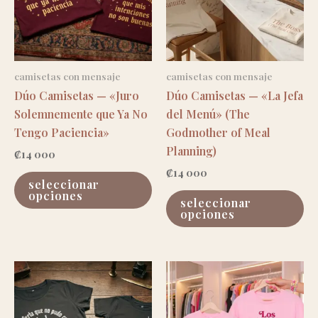
elegir
pu
en
el
la
en
página
la
de
pá
camisetas con mensaje
camisetas con mensaje
producto
de
Dúo Camisetas — «Juro
Dúo Camisetas — «La Jefa
pr
Solemnemente que Ya No
del Menú» (The
Tengo Paciencia»
Godmother of Meal
Planning)
₡
14 000
₡
14 000
este
seleccionar
producto
es
opciones
seleccionar
tiene
pr
opciones
múltiples
ti
variantes.
mú
las
va
opciones
las
se
op