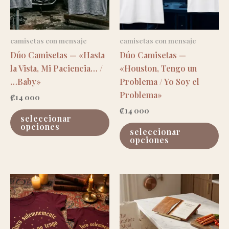
en
el
la
en
página
la
de
pá
camisetas con mensaje
camisetas con mensaje
producto
de
Dúo Camisetas — «Hasta
Dúo Camisetas —
pr
la Vista, Mi Paciencia… /
«Houston, Tengo un
…Baby»
Problema / Yo Soy el
Problema»
₡
14 000
₡
14 000
este
seleccionar
producto
es
opciones
seleccionar
tiene
pr
opciones
múltiples
ti
variantes.
mú
las
va
opciones
las
se
op
pueden
se