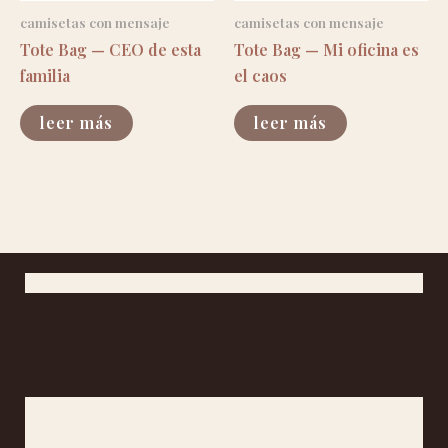
camisetas con mensaje
camisetas con mensaje
Tote Bag — CEO de esta
Tote Bag — Mi oficina es
familia
el caos
leer más
leer más