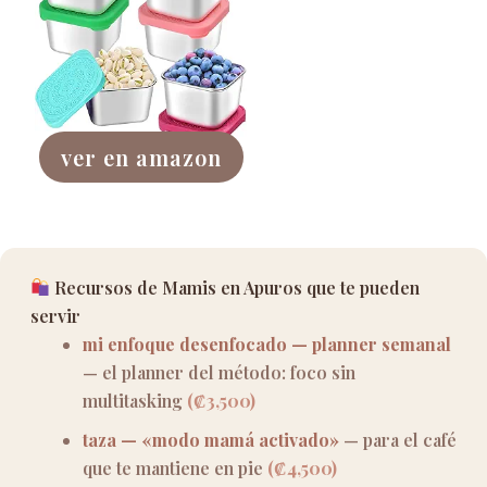
ver en amazon
Recursos de Mamis en Apuros que te pueden
servir
mi enfoque desenfocado — planner semanal
— el planner del método: foco sin
multitasking
(₡3,500)
taza — «modo mamá activado»
— para el café
que te mantiene en pie
(₡4,500)