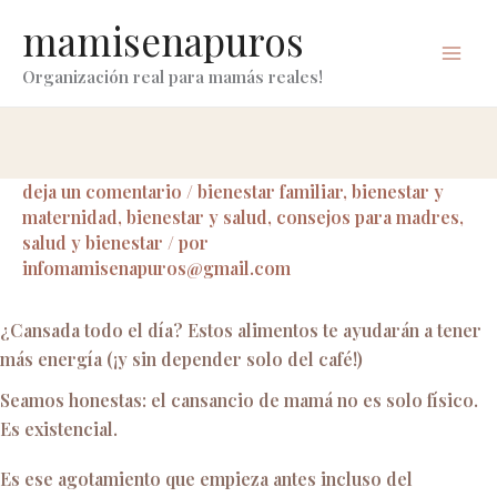
ir
mamisenapuros
al
contenido
Organización real para mamás reales!
deja un comentario
/
bienestar familiar
,
bienestar y
maternidad
,
bienestar y salud
,
consejos para madres
,
salud y bienestar
/ por
infomamisenapuros@gmail.com
¿Cansada todo el día? Estos alimentos te ayudarán a tener
más energía (¡y sin depender solo del café!)
Seamos honestas: el cansancio de mamá no es solo físico.
Es existencial.
Es ese agotamiento que empieza antes incluso del