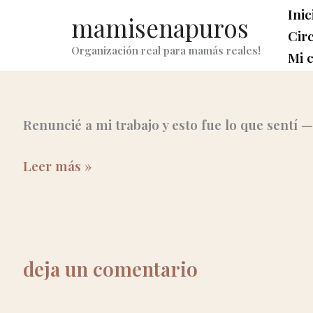
ir
Inic
mamisenapuros
al
Cir
Organización real para mamás reales!
contenido
Mi 
Renuncié a mi trabajo y esto fue lo que sentí 
Mi
Leer más »
renuncia
laboral
deja un comentario