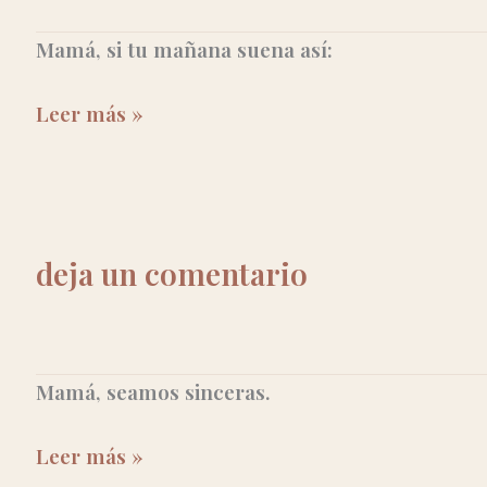
Mamá, si tu mañana suena así:
5
Leer más »
hacks
de
organización
para
deja un comentario
sobrevivir
a
las
mañanas
Mamá, seamos sinceras.
caóticas
si
Herramientas
Leer más »
eres