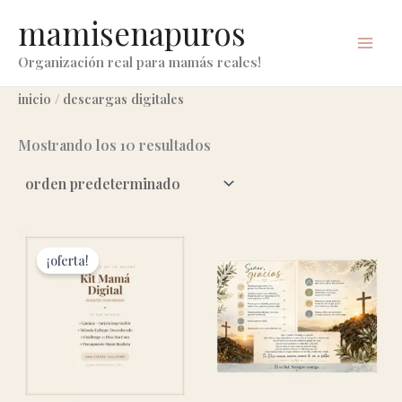
ir
mamisenapuros
al
contenido
Organización real para mamás reales!
inicio
/ descargas digitales
Mostrando los 10 resultados
¡oferta!