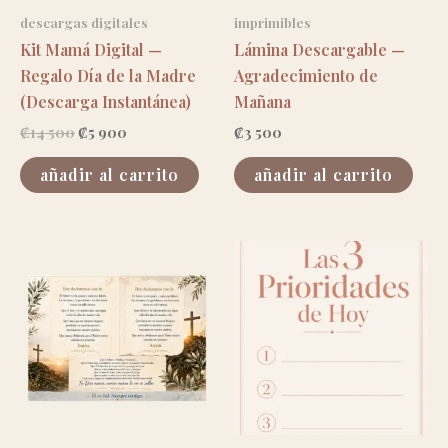
descargas digitales
imprimibles
Kit Mamá Digital —
Lámina Descargable —
Regalo Día de la Madre
Agradecimiento de
(Descarga Instantánea)
Mañana
el
el
₡
14 500
₡
5 900
₡
3 500
precio
precio
original
actual
añadir al carrito
añadir al carrito
era:
es:
₡14
₡5
500.
900.