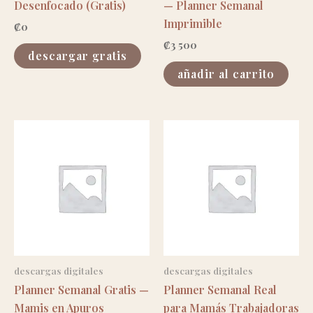
Desenfocado (Gratis)
— Planner Semanal
Imprimible
₡
0
₡
3 500
descargar gratis
añadir al carrito
descargas digitales
descargas digitales
Planner Semanal Gratis —
Planner Semanal Real
Mamis en Apuros
para Mamás Trabajadoras