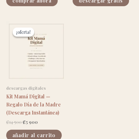
comprar ahora
descargar gratis
¡oferta!
¡oferta!
descargas digitales
Kit Mamá Digital —
Regalo Día de la Madre
(Descarga Instantánea)
el
el
₡
14 500
₡
5 900
precio
precio
original
actual
añadir al carrito
era:
es: